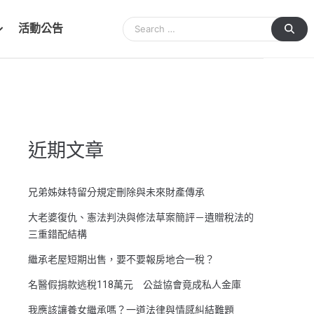
活動公告
近期文章
兄弟姊妹特留分規定刪除與未來財產傳承
大老婆復仇、憲法判決與修法草案簡評－遺贈稅法的
三重錯配結構
繼承老屋短期出售，要不要報房地合一稅？
名醫假捐款逃稅118萬元 公益協會竟成私人金庫
我應該讓養女繼承嗎？一道法律與情感糾結難題