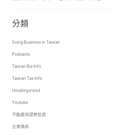
分類
Doing Business in Taiwan
Podcasts
Taiwan Biz Info
Taiwan Tax Info
Uncategorized
Youtube
不動產與證券投資
企業傳承