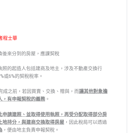
記者程士華
換後來分到的房屋，應課契稅
執照的起造人包括建商及地主，涉及不動產交換行
%或6%的契稅稅率。
完成之前，若因買賣、交換、贈與，而
讓其他對象擔
人，有申報契稅的義務
。
此申請建照、並取得使用執照，再受分配取得部分房
土地持分，與建商交換取得房屋
，因此稅局可以透過
為
，便由地主負責申報契稅。