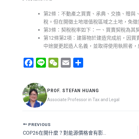
第2條：不動產之買賣、承典、交換、贈與
稅。但在開徵土地增值稅區域之土地，免徵
第3條：契稅稅率如下：一、買賣契稅為其
第12條第2項：建築物於建造完成前，因
中途變更起造人名義，並取得使用執照者，
F
Li
W
E
分
a
n
e
m
享
ce
e
C
ail
b
h
PROF. STEFAN HUANG
o
at
Associate Professor in Tax and Legal
o
k
PREVIOUS
COP26在開什麼？對能源價格會有影響嗎？