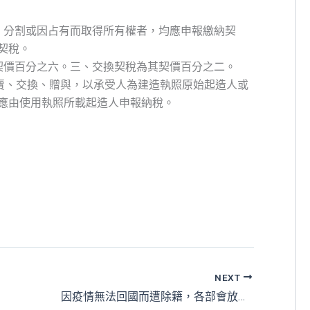
、分割或因占有而取得所有權者，均應申報繳納契
契稅。
契價百分之六。三、交換契稅為其契價百分之二。
買賣、交換、贈與，以承受人為建造執照原始起造人或
應由使用執照所載起造人申報納稅。
NEXT
因疫情無法回國而遭除籍，各部會放寬健保、納稅身分認定