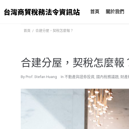
跳
至
首頁
關於我們
主
要
首頁
/
合建分屋，契稅怎麼報？
內
容
合建分屋，契稅怎麼報
By
Prof. Stefan Huang
In
不動產與證券投資
,
國內稅務議題
,
財產