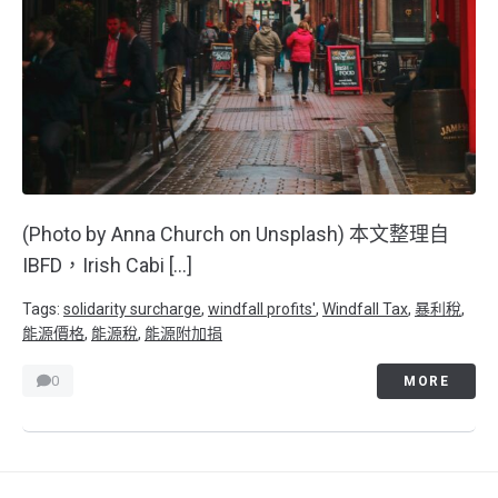
(Photo by Anna Church on Unsplash) 本文整理自
IBFD，Irish Cabi […]
Tags:
solidarity surcharge
,
windfall profits'
,
Windfall Tax
,
暴利稅
,
能源價格
,
能源稅
,
能源附加捐
0
MORE