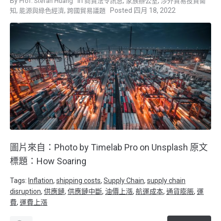
,
,
Prof. Stefan Huang
商貿法令訊息
家族辦公室
涉外貿易投資需
,
,
四月 18, 2022
知
能源與綠色經濟
跨國貿易議題
圖片來自：Photo by Timelab Pro on Unsplash 原文
標題：How Soaring
Tags:
Inflation
,
shipping costs
,
Supply Chain
,
supply chain
disruption
,
供應鏈
,
供應鏈中斷
,
油價上漲
,
航運成本
,
通貨膨脹
,
運
費
,
運費上漲