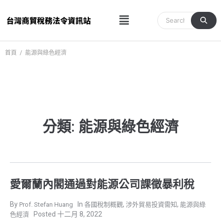
跳
Menu
至
主
要
內
首頁
/
能源與綠色經濟
容
分類: 能源與綠色經濟
愛爾蘭內閣通過對能源公司課徵暴利稅
,
,
Prof. Stefan Huang
各國稅制概觀
涉外貿易投資需知
能源與綠
十二月 8, 2022
色經濟