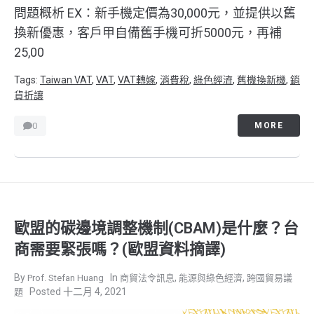
問題概析 EX：新手機定價為30,000元，並提供以舊
換新優惠，客戶甲自備舊手機可折5000元，再補
25,00
Tags:
Taiwan VAT
,
VAT
,
VAT轉嫁
,
消費稅
,
綠色經濟
,
舊機換新機
,
銷
貨折讓
0
MORE
歐盟的碳邊境調整機制(CBAM)是什麼？台
商需要緊張嗎？(歐盟資料摘譯)
,
,
Prof. Stefan Huang
商貿法令訊息
能源與綠色經濟
跨國貿易議
十二月 4, 2021
題