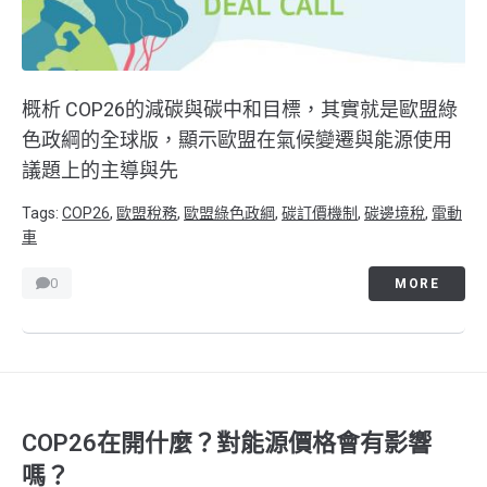
概析 COP26的減碳與碳中和目標，其實就是歐盟綠
色政綱的全球版，顯示歐盟在氣候變遷與能源使用
議題上的主導與先
Tags:
COP26
,
歐盟稅務
,
歐盟綠色政綱
,
碳訂價機制
,
碳邊境稅
,
電動
車
0
MORE
COP26在開什麼？對能源價格會有影響
嗎？