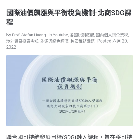
國際油價飆漲與平衡稅負機制-北商SDG課
程
,
,
,
Prof. Stefan Huang
Youtube
各國稅制概觀
國內個人與企業稅
,
,
六月 20,
涉外貿易投資需知
能源與綠色經濟
跨國稅務議題
2022
聯合國可持續發展目標(SDG)融入課程，旨在將可持