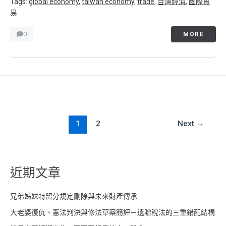
Tags:
global economy
,
taiwan economy
,
trade
,
台灣經濟
,
國際貿
易
0
MORE
1
2
Next
→
近期文章
兄弟姊妹特留分規定刪除與未來財產傳承
大老婆復仇、憲法判決與修法草案簡評－遺贈稅法的三重錯配結構