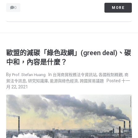
0
MORE
歐盟的減碳「綠色政綱」(green deal)、碳
中和，內容是什麼？
,
,
Prof. Stefan Huang
台灣商貿稅務法令資訊站
各國稅制概觀
商
,
,
,
十一
貿法令訊息
研究知識庫
能源與綠色經濟
跨國貿易議題
月 22, 2021