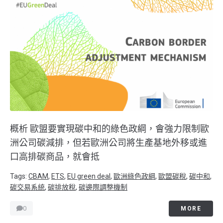
概析 歐盟要實現碳中和的綠色政綱，會強力限制歐
洲公司碳減排，但若歐洲公司將生產基地外移或進
口高排碳商品，就會抵
Tags:
CBAM
,
ETS
,
EU green deal
,
歐洲綠色政綱
,
歐盟碳稅
,
碳中和
,
碳交易系統
,
碳排放稅
,
碳邊際調整機制
0
MORE