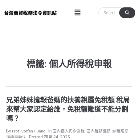
跳
Menu
至
主
要
內
容
標籤: 個人所得稅申報
兄弟姊妹搶報爸媽的扶養親屬免稅額 稅局
來幫大家認定給誰，免稅額難道不能分割
嗎？
,
,
Prof. Stefan Huang
國內個人與企業稅
國內稅務議題
納稅服從
四月 24, 2025
與違章執法