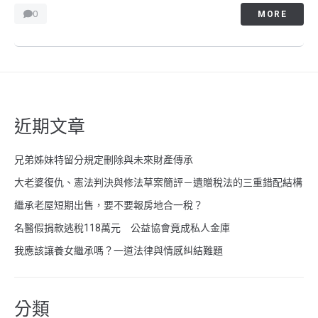
0
MORE
近期文章
兄弟姊妹特留分規定刪除與未來財產傳承
大老婆復仇、憲法判決與修法草案簡評－遺贈稅法的三重錯配結構
繼承老屋短期出售，要不要報房地合一稅？
名醫假捐款逃稅118萬元 公益協會竟成私人金庫
我應該讓養女繼承嗎？一道法律與情感糾結難題
分類