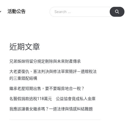
活動公告
近期文章
兄弟姊妹特留分規定刪除與未來財產傳承
大老婆復仇、憲法判決與修法草案簡評－遺贈稅法
的三重錯配結構
繼承老屋短期出售，要不要報房地合一稅？
名醫假捐款逃稅118萬元 公益協會竟成私人金庫
我應該讓養女繼承嗎？一道法律與情感糾結難題