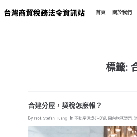
跳
至
首頁
關於我們
主
要
內
容
標籤:
合建分屋，契稅怎麼報？
,
,
Prof. Stefan Huang
不動產與證券投資
國內稅務議題