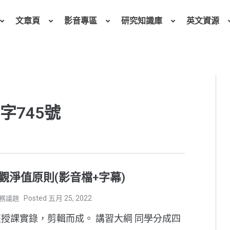
文章頁
影音專區
研究知識庫
英文資源
釋字745號
淨值原則(影音檔+字幕)
五月 25, 2022
務議題
班授課實錄，剪輯而成。 講習大綱 同學分成四