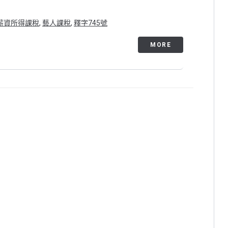
薪資所得課稅
,
藝人課稅
,
釋字745號
MORE