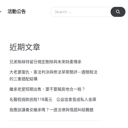
活動公告
近期文章
兄弟姊妹特留分規定刪除與未來財產傳承
大老婆復仇、憲法判決與修法草案簡評－遺贈稅法
的三重錯配結構
繼承老屋短期出售，要不要報房地合一稅？
名醫假捐款逃稅118萬元 公益協會竟成私人金庫
我應該讓養女繼承嗎？一道法律與情感糾結難題