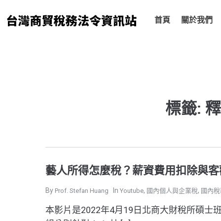
跳
至
首頁
關於我們
主
要
內
容
標籤: 
藝人所得怎麼稅？薪資費用扣除與客觀
,
,
Prof. Stefan Huang
Youtube
國內個人與企業稅
國內稅
本影片是2022年4月19日北商大財稅所碩士