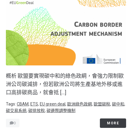
概析 歐盟要實現碳中和的綠色政綱，會強力限制歐
洲公司碳減排，但若歐洲公司將生產基地外移或進
口高排碳商品，就會抵 […]
Tags:
CBAM
,
ETS
,
EU green deal
,
歐洲綠色政綱
,
歐盟碳稅
,
碳中和
,
碳交易系統
,
碳排放稅
,
碳邊際調整機制
0
MORE