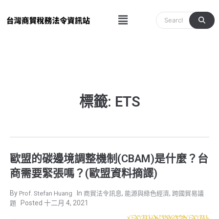
跳
Menu
至
主
要
內
容
標籤: ETS
歐盟的碳邊境調整機制(CBAM)是什麼？台
商需要緊張嗎？(歐盟資料摘譯)
,
,
Prof. Stefan Huang
商貿法令訊息
能源與綠色經濟
跨國貿易議
十二月 4, 2021
題