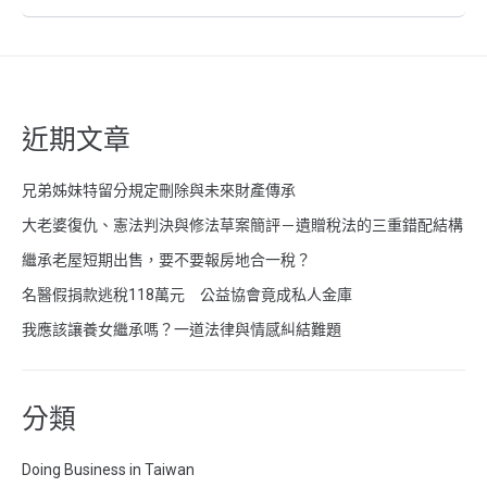
近期文章
兄弟姊妹特留分規定刪除與未來財產傳承
大老婆復仇、憲法判決與修法草案簡評－遺贈稅法的三重錯配結構
繼承老屋短期出售，要不要報房地合一稅？
名醫假捐款逃稅118萬元 公益協會竟成私人金庫
我應該讓養女繼承嗎？一道法律與情感糾結難題
分類
Doing Business in Taiwan