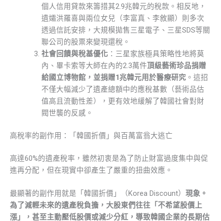
個人信用貸款來籌措其2.9兆韓元的稅款。相反地，
遺孀洪羅喜與兩位女兒（李富真、李敘顯）則多次
透過信託安排，大規模拋售三星電子、三星SDS等關
聯公司的股票來變現還稅。
社會回饋與稅基優化
：三星家族極具策略性地將莫
內、畢卡索等大師在內的2.3萬件
頂級藝術珍品捐贈
給國立博物館，並捐贈1兆韓元用於醫療研究
。這招
不僅大幅減少了遺產總額中的應稅基數（藝術品估
值高且流動性差），更有效地緩解了韓國社會對財
閥世襲的反感。
高稅率的副作用：「韓國折價」與百萬富翁大逃亡
高達60%的遺產稅率，雖然初衷是為了防止財富過度集中與促
進再分配，但在現實中卻產生了嚴重的扭曲效應。
最顯著的副作用就是「韓國折價」（Korea Discount）
現象。
為了減輕未來的遺產稅負擔，大股東們往往「不希望股價上
漲」，甚至主動壓低股價或減少分紅，導致韓國企業的長期估