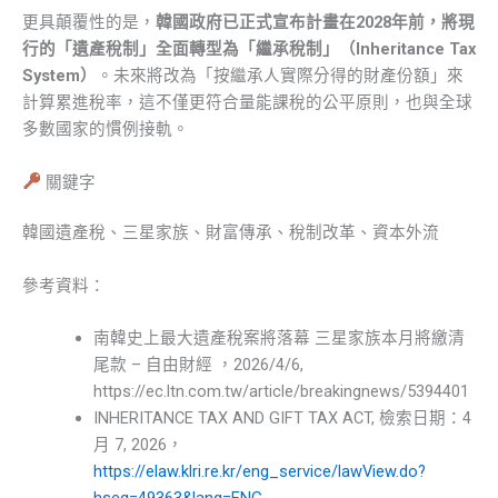
更具顛覆性的是，
韓國政府已正式宣布計畫在2028年前，將現
行的「遺產稅制」全面轉型為「繼承稅制」（Inheritance Tax
System）
。未來將改為「按繼承人實際分得的財產份額」來
計算累進稅率，這不僅更符合量能課稅的公平原則，也與全球
多數國家的慣例接軌。
關鍵字
韓國遺產稅、三星家族、財富傳承、稅制改革、資本外流
參考資料：
南韓史上最大遺產稅案將落幕 三星家族本月將繳清
尾款 – 自由財經 ，2026/4/6,
https://ec.ltn.com.tw/article/breakingnews/5394401
INHERITANCE TAX AND GIFT TAX ACT, 檢索日期：4
月 7, 2026，
https://elaw.klri.re.kr/eng_service/lawView.do?