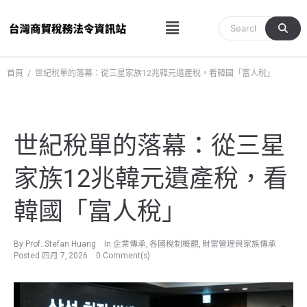
跳
Menu
至
主
要
內
首頁
/
世紀稅單的落幕：從三星家族12兆韓元遺產稅，看韓國「富人稅」
容
世紀稅單的落幕：從三星
家族12兆韓元遺產稅，看
韓國「富人稅」
By
Prof. Stefan Huang
In
企業傳承
,
各國稅制概觀
,
財富管理與家族傳承
Posted
四月 7, 2026
0 Comment(s)