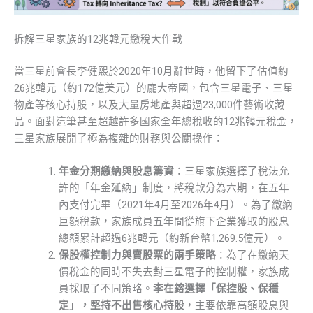
拆解三星家族的12兆韓元繳稅大作戰
當三星前會長李健熙於2020年10月辭世時，他留下了估值約
26兆韓元（約172億美元）的龐大帝國，包含三星電子、三星
物產等核心持股，以及大量房地產與超過23,000件藝術收藏
品。面對這筆甚至超越許多國家全年總稅收的12兆韓元稅金，
三星家族展開了極為複雜的財務與公關操作：
年金分期繳納與股息籌資
：三星家族選擇了稅法允
許的「年金延納」制度，將稅款分為六期，在五年
內支付完畢（2021年4月至2026年4月）。為了繳納
巨額稅款，家族成員五年間從旗下企業獲取的股息
總額累計超過6兆韓元（約新台幣1,269.5億元）。
保股權控制力與賣股票的兩手策略
：為了在繳納天
價稅金的同時不失去對三星電子的控制權，家族成
員採取了不同策略。
李在鎔選擇「保控股、保穩
定」，堅持不出售核心持股
，主要依靠高額股息與