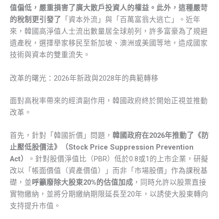
值偏低，嚴重損害了廣大散戶投資人的權益。此外，這種嚴苛
的稅制更引發了
「資本外流」與「百萬富翁大逃亡」。近年
來，韓國高淨值人士流出數量居全球前列，許多富豪為了規避
遺產稅，選擇舉家移民至新加坡、澳洲或美國等地，造成國家
技術與資本的雙重流失。
改革的曙光：2026年新政與2028年的典範轉移
面對高稅率帶來的經濟副作用，韓國政府終於開始正視並推動
改革。
首先，針對「韓國折價」問題，
韓國政府在2026年推動了《防
止壓低股價法》（Stock Price Suppression Prevention
Act）
。針對股價淨值比（PBR）低於0.8或1的上市企業，研擬
改以「帳面價值（資產價值）」而非「市場股價」作為課稅基
礎，並
呼籲廢除大股東20%的估值加成
，同時允許以股票直接
實物繳納，並將分期繳納期限延長至20年，以誘使大股東轉向
支持提升市值。