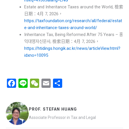
hseq=49363&lang=ENG
Estate and Inheritance Taxes around the World, 檢索
日期：4月 7, 2026，
https://taxfoundation.org/research/all/federal/estat
e-and-inheritance-taxes-around-world/
Inheritance Tax, Being Reformed After 75 Years – 홍
익대영자신문사, 檢索日期：4月 7, 2026，
https://htidings.hongik.ac.kr/news/articleView.html?
idxno=10095
F
Li
W
E
分
a
n
e
m
享
ce
e
C
ail
b
h
PROF. STEFAN HUANG
o
at
Associate Professor in Tax and Legal