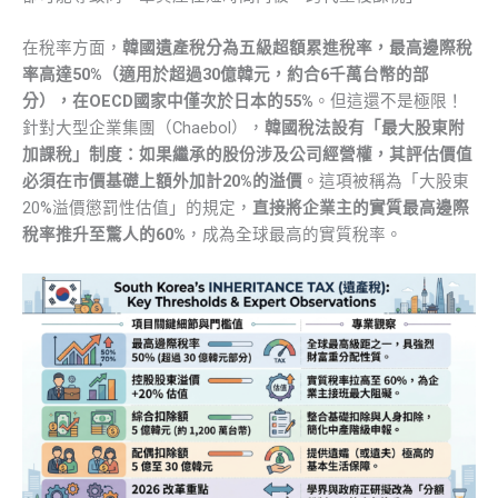
在稅率方面，
韓國遺產稅分為五級超額累進稅率，最高邊際稅
率高達50%（適用於超過30億韓元，約合6千萬台幣的部
分），在OECD國家中僅次於日本的55%
。但這還不是極限！
針對大型企業集團（Chaebol），
韓國稅法設有「最大股東附
加課稅」制度：如果繼承的股份涉及公司經營權，其評估價值
必須在市價基礎上額外加計20%的溢價
。這項被稱為「大股東
20%溢價懲罰性估值」的規定，
直接將企業主的實質最高邊際
稅率推升至驚人的60%
，成為全球最高的實質稅率。