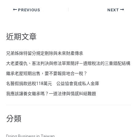
o
k
PREVIOUS
NEXT
近期文章
兄弟姊妹特留分規定刪除與未來財產傳承
大老婆復仇、憲法判決與修法草案簡評－遺贈稅法的三重錯配結構
繼承老屋短期出售，要不要報房地合一稅？
名醫假捐款逃稅118萬元 公益協會竟成私人金庫
我應該讓養女繼承嗎？一道法律與情感糾結難題
分類
Doing Business in Taiwan