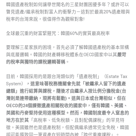
韓國遺產稅制如何讓舉世聞名的三星財團困擾多年？或許可以
瞥見遺產/繼承稅制對富人的衝擊力－這對於最高20%遺產贈與
稅率的台灣來說，很值得作為觀察對象!
全球最沉重的財富緊箍咒：韓國60%的實質最高稅率
要理解三星家族的困境，首先必須了解韓國遺產稅的基本架構
與底層邏輯。韓國的財產轉移稅體系在OECD國家中以其
嚴苛
的稅率與獨特的課稅邏輯著稱
。
目前，韓國採用的是跟台灣類似的「遺產稅制」（Estate Tax
System）
，這意味著稅務機關會先就「被繼承人留下的遺產
總額」進行結算與課稅，隨後才由繼承人按比例分擔稅金(台
灣則是連帶繳納，現將有鬆動)。這與日本或台灣相似，但在
OECD的24個課徵遺產相關稅收的國家中，僅有韓國、美國、
英國和丹麥堅持使用這種模型。然而，韓國制度最令人窒息的
地方在於其
「高稅率、低免稅額、且對配偶課稅」的罕見特
徵。美國雖然也是遺產稅制，但配偶繼承通常完全免稅，韓國
卻可能導致同一筆資產在短時間內被「跨代重複課稅」。