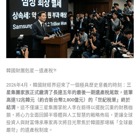
韓國財團剋星－遺產稅?!
2026年4月，韓國財經界迎來了一個極具歷史意義的時刻：
三
星集團家族正式繳清了長達五年的最後一期遺產稅尾款，這筆
高達12兆韓元（約合新台幣2,800億元）的「世紀稅單」終於
結清
。這不僅讓三星集團掌舵人李在鎔得以擺脫沉重的財務枷
鎖，將心力全面回歸半導體與人工智慧的戰略佈局，更讓全球
投資人與財富傳承專家再次將目光聚焦於韓國那堪稱「全球最
嚴苛」的遺產稅制度。