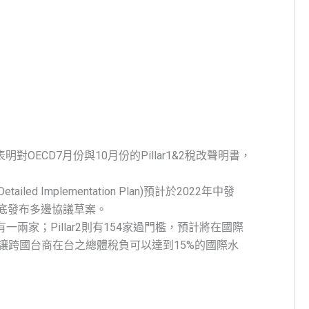
OECD7月份與10月份的Pillar1&2稅改聲明書，
iled Implementation Plan)預計於2022年中發
21年底發布多邊協議草案。
有一兩家；Pillar2則有154家過門檻，預計將在國際
讓跨國台商在台之總體稅負可以達到15%的國際水