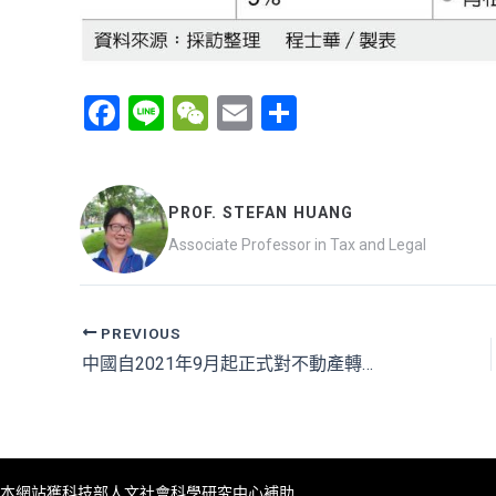
F
Li
W
E
分
a
n
e
m
享
ce
e
C
ail
b
h
PROF. STEFAN HUANG
o
at
Associate Professor in Tax and Legal
o
k
PREVIOUS
中國自2021年9月起正式對不動產轉讓，按照市價，課徵3~5%契稅
本網站獲科技部人文社會科學研究中心補助