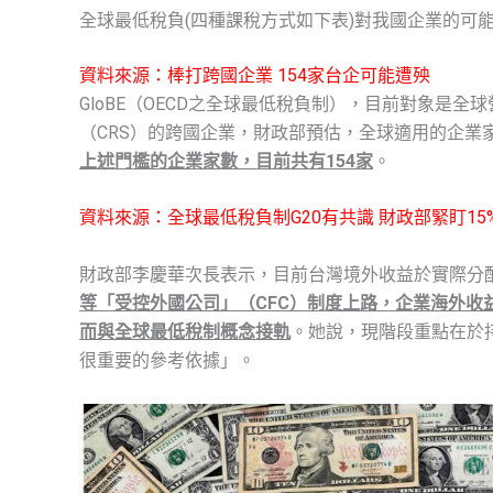
全球最低稅負(四種課稅方式如下表)對我國企業的可
資料來源：
棒打跨國企業 154家台企可能遭殃
GloBE（OECD之全球最低稅負制），目前對象是全
（CRS）的跨國企業，財政部預估，全球適用的企業家數
上述門檻的企業家數，目前共有154家
。
資料來源：全球最低稅負制G20有共識 財政部緊盯15
財政部李慶華次長表示，目前台灣境外收益於實際分
等「受控外國公司」（CFC）制度上路，企業海外收
而與全球最低稅制概念接軌
。她說，現階段重點在於
很重要的參考依據」。