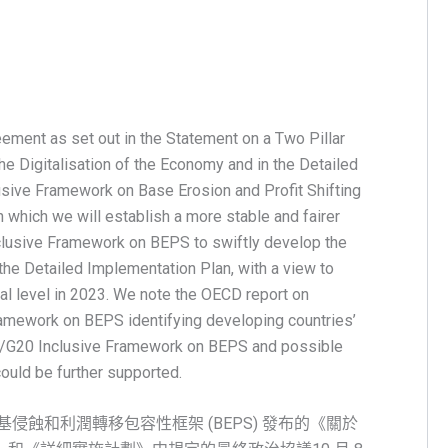
eement as set out in the Statement on a Two Pillar
he Digitalisation of the Economy and in the Detailed
sive Framework on Base Erosion and Profit Shifting
 which we will establish a more stable and fairer
clusive Framework on BEPS to swiftly develop the
the Detailed Implementation Plan, with a view to
bal level in 2023. We note the OECD report on
amework on BEPS identifying developing countries’
CD/G20 Inclusive Framework on BEPS and possible
ould be further supported.
0 稅基侵蝕和利潤轉移包容性框架 (BEPS) 發布的《關於