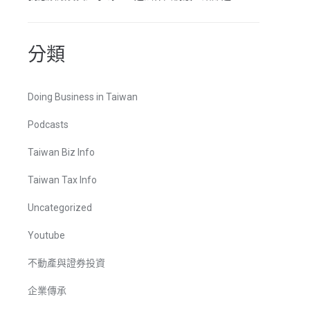
分類
Doing Business in Taiwan
Podcasts
Taiwan Biz Info
Taiwan Tax Info
Uncategorized
Youtube
不動產與證券投資
企業傳承