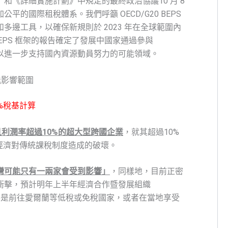
和《詳細實施計劃》中規定的最終政治協議10 月 8
的國際租稅體系。我們呼籲 OECD/G20 BEPS
邊工具，以確保新規則於 2023 年在全球範圍內
性 BEPS 框架的報告確定了發展中國家通過參與
以及可以進一步支持國內資源動員努力的可能領域。
能影響範圍
%稅基計算
且利潤率超過10%的超大型跨國企業
，就其超過10%
經濟對傳統課稅制度造成的破壞。
灣可能只有一兩家會受到影響」
，同樣地，目前正密
衝擊，預計明年上半年經濟合作暨發展組織
要是前往愛爾蘭等低稅或免稅國家，或者在當地享受