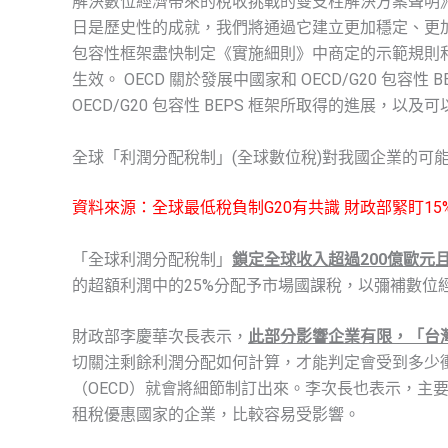
解決數位經濟帶來的稅收挑戰的雙支柱解決方案聲明》
日是歷史性的成就，我們將通過它建立更加穩定、更加公平
包容性框架盡快制定《實施細則》中商定的示範規則和多
生效。 OECD 關於發展中國家和 OECD/G20 包容
OECD/G20 包容性 BEPS 框架所取得的進展，
全球「利潤分配稅制」(全球數位稅)對我國企業的可
資料來源：全球最低稅負制G20有共識 財政部緊盯15
「全球利潤分配稅制」
鎖定全球收入超過200億歐元
的超額利潤中的25%分配予市場國課稅，以彌補數位
財政部李慶華次長表示，
此部分影響企業有限，「台
切關注剩餘利潤分配如何計算，才能判定會受到多少
（OECD）就會將細節制訂出來。李次長也表示，主
租稅優惠國家的企業，比較容易受影響。