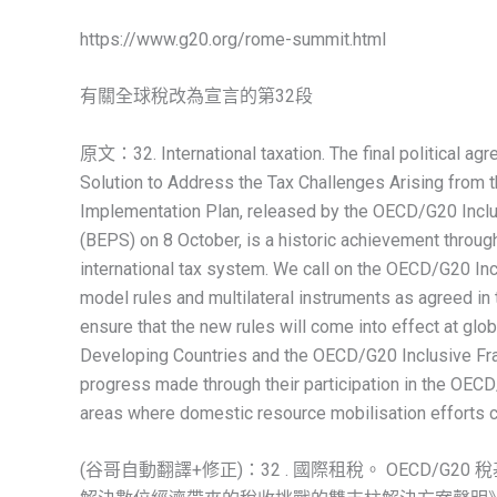
https://www.g20.org/rome-summit.html
有關全球稅改為宣言的第32段
原文：32. International taxation. The final political agr
Solution to Address the Tax Challenges Arising from t
Implementation Plan, released by the OECD/G20 Inclu
(BEPS) on 8 October, is a historic achievement through
international tax system. We call on the OECD/G20 In
model rules and multilateral instruments as agreed in 
ensure that the new rules will come into effect at glo
Developing Countries and the OECD/G20 Inclusive Fr
progress made through their participation in the OE
areas where domestic resource mobilisation efforts c
(谷哥自動翻譯+修正)：32 . 國際租稅。 OECD/G2