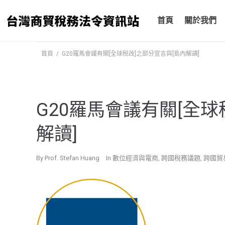
跳
至
首頁
關於我們
主
要
首頁
/
G20羅馬會議有關[全球稅改]之部分宣言與[島內解讀]
內
容
G20羅馬會議有關[全球
解讀]
By
Prof. Stefan Huang
In
數位經濟與電商
,
跨國稅務議題
,
跨國貿