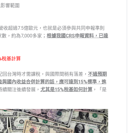
能影響範圍
球營收超過7.5億歐元，也就是必須參與共同申報準則
，約為7,000多家；
根據我國CRS申報資料，已達
%稅基計算
配回台灣時才需課稅，與國際間稍有落差，
不過預期
益與國內收益合併計算的話，應可達到15%標準，進
持續關注後續發展，
尤其是15%稅基如何計算
，「是