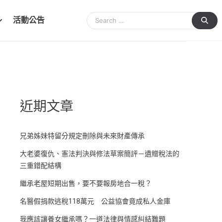
活動公告
近期文章
兄弟姊妹特留分規定刪除與未來財產傳承
大老婆復仇、憲法判決與修法草案簡評－遺贈稅法的
三重錯配結構
繼承老屋短期出售，要不要報房地合一稅？
名醫假捐款逃稅118萬元 公益協會竟成私人金庫
我應該讓養女繼承嗎？一道法律與情感糾結難題