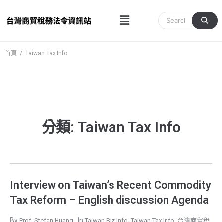
跳
Menu
至
主
要
內
首頁
/
Taiwan Tax Info
容
分類: Taiwan Tax Info
Interview on Taiwan’s Recent Commodity
Tax Reform – English discussion Agenda
,
,
Prof. Stefan Huang
Taiwan Biz Info
Taiwan Tax Info
台灣商貿稅