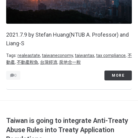
2021.7.9 by Stefan Huang(NTUB A. Professor) and
Liang-S
Tags:
realeastate
,
taiwaneconomy
,
taiwantax
,
tax compliance
,
不
動產
,
不動產稅負
,
台灣經濟
,
房地合一稅
0
MORE
Taiwan is going to integrate Anti-Treaty
Abuse Rules into Treaty Application