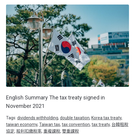
English Summary The tax treaty signed in
November 2021
Tags:
dividends withholding
,
double taxation
,
Korea tax treaty
,
taiwan economy
,
Taiwan tax
,
tax convention
,
tax treaty
,
台韓租稅
協定
,
股利扣繳稅率
,
重複課稅
,
雙重課稅