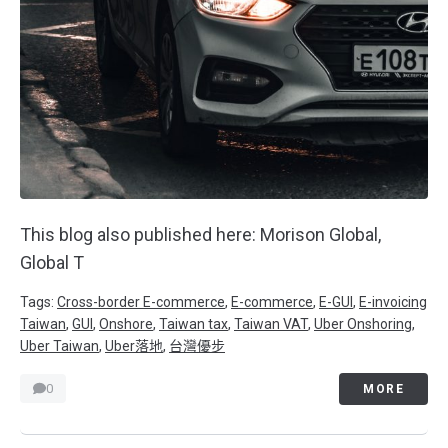
This blog also published here: Morison Global,
Global T
Tags:
Cross-border E-commerce
,
E-commerce
,
E-GUI
,
E-invoicing
Taiwan
,
GUI
,
Onshore
,
Taiwan tax
,
Taiwan VAT
,
Uber Onshoring
,
Uber Taiwan
,
Uber落地
,
台灣優步
0
MORE