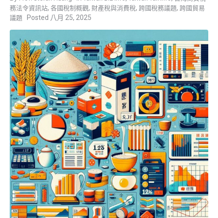
,
,
,
,
務法令資訊站
各國稅制概觀
財產稅與消費稅
跨國稅務議題
跨國貿易
八月 25, 2025
議題