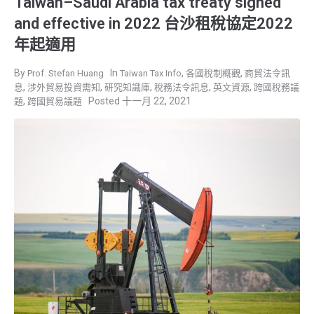
Taiwan–Saudi Arabia tax treaty signed
and effective in 2022 台沙租稅協定2022
年起適用
,
,
Prof. Stefan Huang
Taiwan Tax Info
各國稅制概觀
商貿法令訊
,
,
,
,
,
息
涉外貿易投資需知
研究知識庫
稅務法令訊息
英文資源
跨國稅務議
,
十一月 22, 2021
題
跨國貿易議題