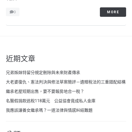
0
MORE
近期文章
兄弟姊妹特留分規定刪除與未來財產傳承
大老婆復仇、憲法判決與修法草案簡評－遺贈稅法的三重錯配結構
繼承老屋短期出售，要不要報房地合一稅？
名醫假捐款逃稅118萬元 公益協會竟成私人金庫
我應該讓養女繼承嗎？一道法律與情感糾結難題