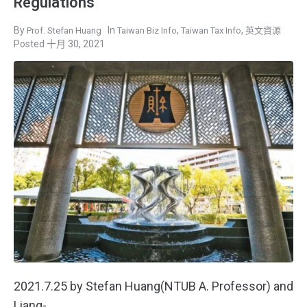
Regulations
,
,
Prof. Stefan Huang
Taiwan Biz Info
Taiwan Tax Info
英文資源
十月 30, 2021
2021.7.25 by Stefan Huang(NTUB A. Professor) and
Liang-