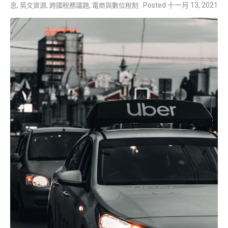
,
,
,
十一月 13, 2021
息
英文資源
跨國稅務議題
電商與數位稅制