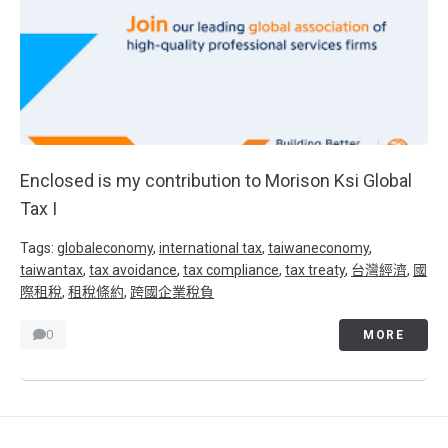
Enclosed is my contribution to Morison Ksi Global
Tax I
Tags:
globaleconomy
,
international tax
,
taiwaneconomy
,
taiwantax
,
tax avoidance
,
tax compliance
,
tax treaty
,
台灣經濟
,
國
際租稅
,
租稅條約
,
跨國企業稅負
0
MORE