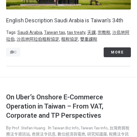
English Description Saudi Arabia is Taiwan’s 34th
Tags:
Saudi Arabia
,
Taiwan tax
,
tax treaty
,
天課
,
宗教稅
,
沙烏地阿
拉伯
,
沙烏地阿拉伯租稅協定
,
租稅協定
,
雙重課稅
0
MORE
On Uber’s Onshore E-Commerce
Operation in Taiwan – From VAT,
Corporate and TP Perspectives
,
,
Prof. Stefan Huang
Taiwan Biz Info
Taiwan Tax Info
台灣商貿稅
,
,
,
,
務法令資訊站
商貿法令訊息
數位經濟與電商
研究知識庫
稅務法令訊