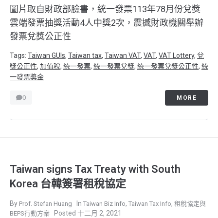
圖片取自財政部臉書，統一發票113年78月份兌獎
雲端發票抽獎活動4人中獎2次，震撼財政機關舉辦
發票兌獎公正性
Tags:
Taiwan GUIs
,
Taiwan tax
,
Taiwan VAT
,
VAT
,
VAT Lottery
,
兌
獎公正性
,
加值稅
,
統一發票
,
統一發票兌獎
,
統一發票兌獎公正性
,
統
一發票獎金
0
MORE
Taiwan signs Tax Treaty with South
Korea 台韓簽署租稅協定
,
,
Prof. Stefan Huang
Taiwan Biz Info
Taiwan Tax Info
租稅協定與
十二月 2, 2021
BEPS行動方案