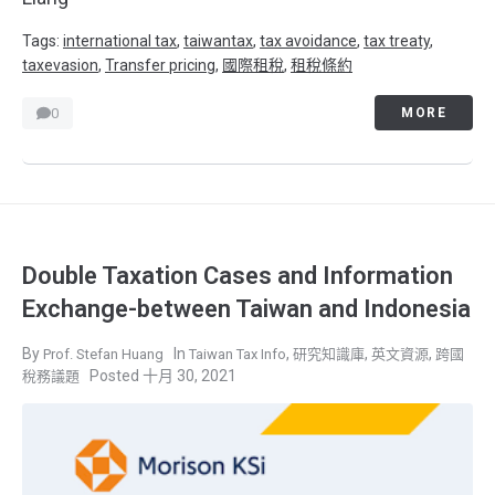
Tags:
international tax
,
taiwantax
,
tax avoidance
,
tax treaty
,
taxevasion
,
Transfer pricing
,
國際租稅
,
租稅條約
0
MORE
Double Taxation Cases and Information
Exchange-between Taiwan and Indonesia
,
,
,
Prof. Stefan Huang
Taiwan Tax Info
研究知識庫
英文資源
跨國
十月 30, 2021
稅務議題