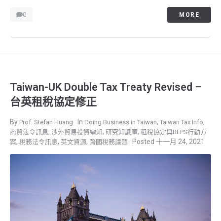
0
MORE
Taiwan-UK Double Tax Treaty Revised –
台英租稅協定修正
,
,
Prof. Stefan Huang
Doing Business in Taiwan
Taiwan Tax Info
,
,
,
商貿法令訊息
涉外貿易投資需知
研究知識庫
租稅協定與BEPS行動方
,
,
,
十一月 24, 2021
案
稅務法令訊息
英文資源
跨國稅務議題