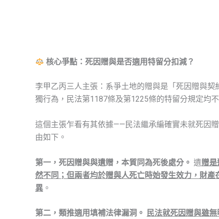
核心爭點：死因贈與是否適用特留分扣減？
李甲乙丙三人主張：系爭土地的贈與是「死因贈與契
獨行為，民法第1187條及第1225條的特留分規定均
這個主張乍看有其依據——民法繼承編確實未就死因
由如下。
第一，死因贈與與遺贈，本質同為死後處分。
遺
贈是
然不同；但兩者均於贈與人死亡時始發生效力，財產
異
。
第二，類推適用填補法律漏洞。
民法就死因贈與雖無