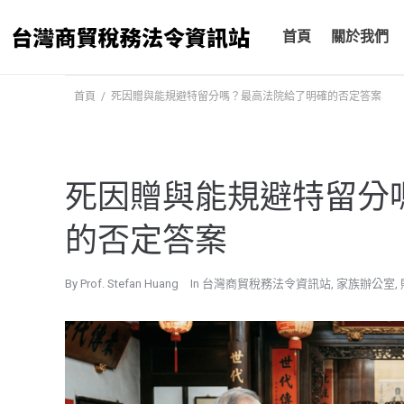
跳
至
首頁
關於我們
主
要
首頁
/
死因贈與能規避特留分嗎？最高法院給了明確的否定答案
內
容
死因贈與能規避特留分
的否定答案
By
Prof. Stefan Huang
In
台灣商貿稅務法令資訊站
,
家族辦公室
,