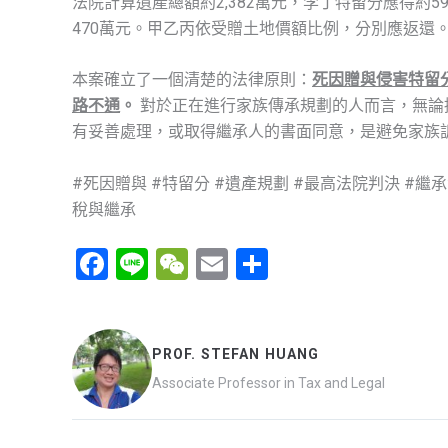
法院計算遺產總額約2,382萬元，李丁特留分應得約5
470萬元。甲乙丙依受贈土地價額比例，分別應返還
本案確立了一個清楚的法律原則：
死因贈與侵害特留
路不通
。
對於正在進行家族傳承規劃的人而言，無論
有妥善處理，或取得繼承人的書面同意，是避免家族
#死因贈與 #特留分 #遺產規劃 #最高法院判決 #繼承法
稅與繼承
F
Li
W
E
分
a
n
e
m
享
ce
e
C
ail
b
h
PROF. STEFAN HUANG
o
at
Associate Professor in Tax and Legal
o