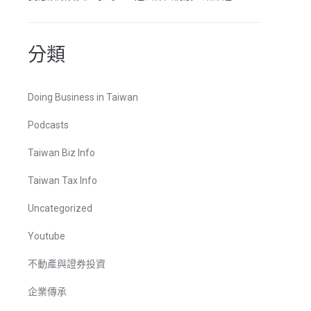
分類
Doing Business in Taiwan
Podcasts
Taiwan Biz Info
Taiwan Tax Info
Uncategorized
Youtube
不動產與證券投資
企業傳承