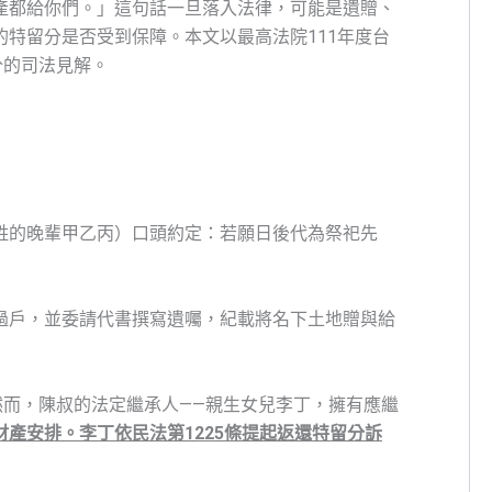
產都給你們。」這句話一旦落入法律，可能是遺贈、
特留分是否受到保障。本文以最高法院111年度台
分的司法見解。
姓的晚輩甲乙丙）口頭約定：若願日後代為祭祀先
過戶，並委請代書撰寫遺囑，紀載將名下土地贈與給
然而，陳叔的法定繼承人——親生女兒李丁，擁有應繼
產安排。李丁依民法第1225條提起返還特留分訴