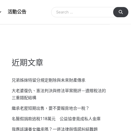
活動公告
近期文章
兄弟姊妹特留分規定刪除與未來財產傳承
大老婆復仇、憲法判決與修法草案簡評－遺贈稅法的
三重錯配結構
繼承老屋短期出售，要不要報房地合一稅？
名醫假捐款逃稅118萬元 公益協會竟成私人金庫
我應該讓養女繼承嗎？一道法律與情感糾結難題