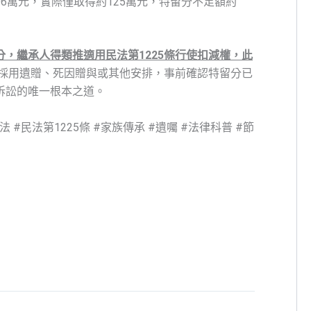
96萬元，實際僅取得約125萬元，特留分不足額約
。
分，繼承人得類推適用民法第1225條行使扣減權，此
採用遺贈、死因贈與或其他安排，事前確認特留分已
訴訟的唯一根本之道。
 #民法第1225條 #家族傳承 #遺囑 #法律科普 #節