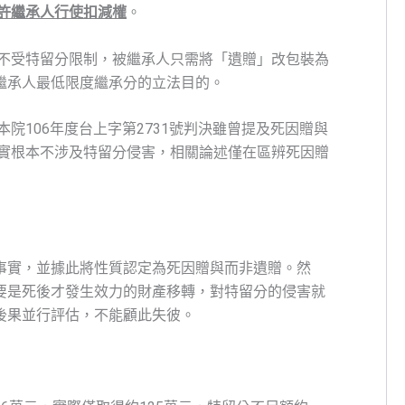
准許繼承人行使扣減權
。
不受特留分限制，被繼承人只需將「遺贈」改包裝為
繼承人最低限度繼承分的立法目的。
院106年度台上字第2731號判決雖曾提及死因贈與
事實根本不涉及特留分侵害，相關論述僅在區辨死因贈
事實，並據此將性質認定為死因贈與而非遺贈。然
要是死後才發生效力的財產移轉，對特留分的侵害就
後果並行評估，不能顧此失彼。