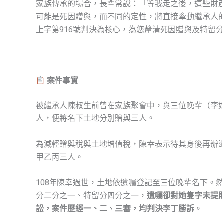
家族傳承的場合，長輩常說：「等我走之後，這些財
可能是死因贈與，而不同的定性，將直接牽動繼承人的
上字第916號判決為核心，為您釐清死因贈與及特留
案件事實
被繼承人陳叔生前曾在家族聚會中，與三位晚輩（李
人，便將名下土地分別贈與三人。
為減輕贈與稅與土地增值稅，陳幸表示待其身後再辦
甲乙丙三人。
108年陳幸過世，土地依遺囑登記至三位晚輩名下。
分二分之一、特留分四分之一，
遺囑卻對她隻字未提財
訟，案件歷經一、二、三審，均判決李丁勝訴
。