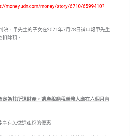
s://money.udn.com/money/story/6710/6599410?
定判決，甲先生的子女在2021年7月28日補申報甲先生
地扣除額，
確定為其所遺財產，
遺產稅納稅義務人應在六個月內
不能享有免徵遺產稅的優惠