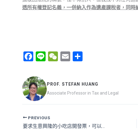
透所有權登記名義，一併納入作為遺產課稅者，同時
F
Li
W
E
分
a
n
e
m
享
ce
e
C
ail
b
h
PROF. STEFAN HUANG
o
at
Associate Professor in Tax and Legal
o
k
PREVIOUS
要求生意興隆的小吃店開發票，可以怎麼思考？個人發想