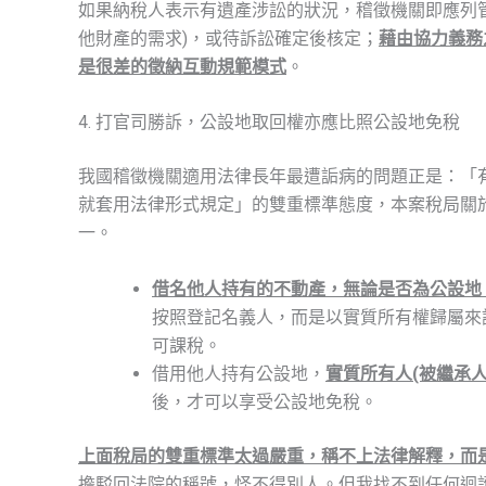
如果納稅人表示有遺產涉訟的狀況，稽徵機關即應列
他財產的需求)，或待訴訟確定後核定；
藉由協力義務
是很差的徵納互動規範模式
。
4. 打官司勝訴，公設地取回權亦應比照公設地免稅
我國稽徵機關適用法律長年最遭詬病的問題正是：「
就套用法律形式規定」的雙重標準態度，本案稅局關
一。
借名他人持有的不動產，無論是否為公設地
按照登記名義人，而是以實質所有權歸屬來課
可課稅。
借用他人持有公設地，
實質所有人(被繼承人
後，才可以享受公設地免稅。
上面稅局的雙重標準太過嚴重，稱不上法律解釋，而
擔駁回法院的稱號，怪不得別人。但我找不到任何迴