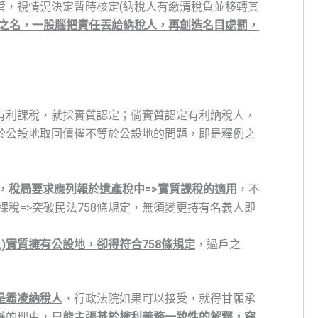
管，視情況決定暫時核定(納稅人有繳清稅負並移轉其
之名，一股腦把責任丟給納稅人，再創造名目處罰，
有利課稅，就採實質認定；倘實質認定有利納稅人，
於公設地取回債權不等於公設地的問題，即是釋例之
，稅局要求應列報於遺產稅中=>實質課稅的適用
，不
稅=>突破民法758條規定，無須變更持有名義人即
)實質擁有公設地，卻得符合758條規定
，過戶之
是霸凌納稅人
，行政法院如果可以接受，就得甘願承
護的理由，
只能主張
基於權利義務一致性的解釋，穿