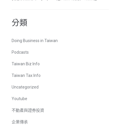
分類
Doing Business in Taiwan
Podcasts
Taiwan Biz Info
Taiwan Tax Info
Uncategorized
Youtube
不動產與證券投資
企業傳承