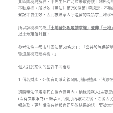
北區國稅局解釋，甲先生死亡時並未取得該土地所有
不動產權，所以依《民法》第758條第1項規定，不
登記才會生效，因此被繼承人所遺留的是請求土地移
所以課稅標的為
「土地登記返還請求權」並非「土地
以土地現值計算
。
參考法條－都市計畫法第50條之1：「公共設施保留
徵遺產稅或贈與稅。」
個人對於案例的些許不同看法
1. 借名財產，死後官司確定後6個月補報遺產，法源
遺贈稅法僅規定死亡後六個月內，納稅義務人(主要是
(沒有次數限制)。繼承人六個月內報完之後，之後因
報義務，更別說沒有補報官司勝敗結果的話，要被當