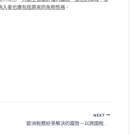
納入者也應包括原來的免稅性格
。
NEXT
歐洲稅務紛爭解決的趨勢－以跨國稅務爭議為關注焦點－德國稅法學人2022年會Augsburg摘要紀實(1)