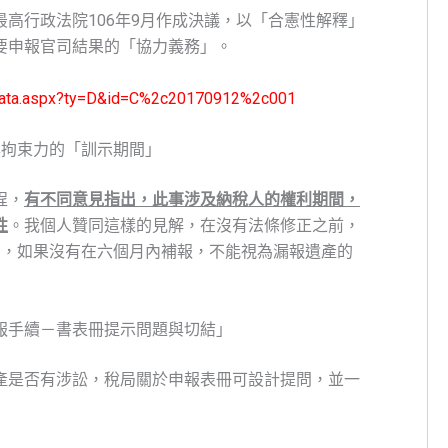
高行政法院106年9月作成決議，以「合憲性解釋」
要申報官司結果的「協力義務」。
NT/data.aspx?ty=D&id=C%2c20170912%2c001
具拘束力的「訓示期間」
程，
有不同意見指出，此事涉及納稅人的權利期間，
性
。我個人贊同這樣的見解，在沒有法條修正之前，
間，如果沒有在六個月內補報，不能視為漏報遺產的
申報手續－書表冊提示問題與切結」
產是否有涉訟，稅局關於申報表冊可設計提問，並一