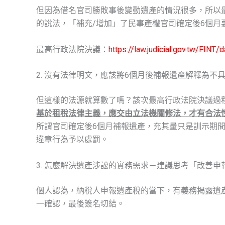
但因為借名官司勝敗事後變動遺產的情況很多，所以最
的說法，「補充/增加」了民事產權官司確定後6個月
最高行政法院決議：
https://law.judicial.gov.tw/FI
2. 沒有法律明文，應該將6個月後補報遺產解釋為不
但這樣的法源就算數了嗎？該次最高行政法院決議過
基於租稅法律主義，應交由立法機關修法，才有合法
所謂官司確定後6個月補報遺產，充其量只是訓示期
違章行為予以處罰。
3. 怎麼解決遺產涉訟的實務需求－建議思考「改善
個人認為，納稅人申報遺產稅的當下，有義務揭露遺
一確認，最後簽名切結。