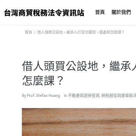
跳
至
首頁
關於我們
主
要
首頁
/
借人頭買公設地，繼承人打官司要回，遺產稅怎麼課？
內
容
借人頭買公設地，繼承
怎麼課？
By
Prof. Stefan Huang
In
不動產與證券投資
,
納稅服從與違章執