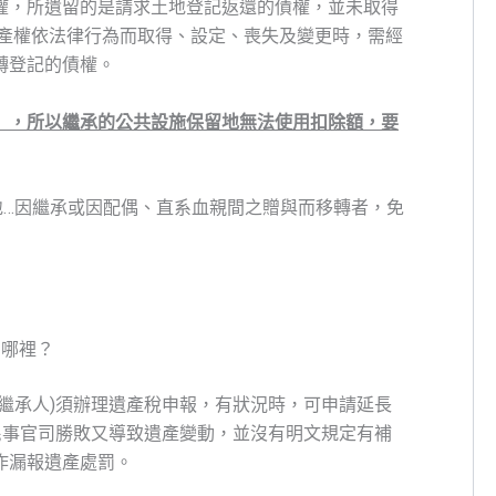
權，所遺留的是請求土地登記返還的債權，並未取得
動產權依法律行為而取得、設定、喪失及變更時，需經
轉登記的債權。
」，所以繼承的公共設施保留地無法使用扣除額，要
地…因繼承或因配偶、直系血親間之贈與而移轉者，免
在哪裡？
繼承人)須辦理遺產稅申報，有狀況時，可申請延長
民事官司勝敗又導致遺產變動，並沒有明文規定有補
作漏報遺產處罰。