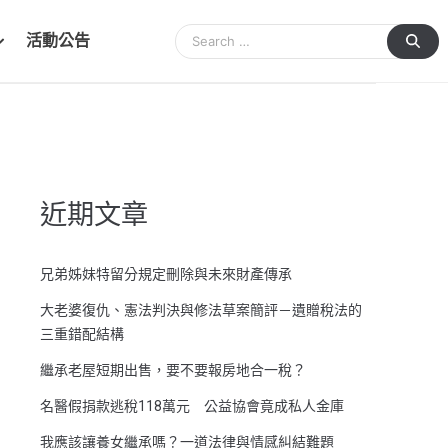
活動公告
近期文章
兄弟姊妹特留分規定刪除與未來財產傳承
大老婆復仇、憲法判決與修法草案簡評－遺贈稅法的
三重錯配結構
繼承老屋短期出售，要不要報房地合一稅？
名醫假捐款逃稅118萬元 公益協會竟成私人金庫
我應該讓養女繼承嗎？一道法律與情感糾結難題