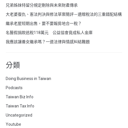
兄弟姊妹特留分規定刪除與未來財產傳承
大老婆復仇、憲法判決與修法草案簡評－遺贈稅法的三重錯配結構
繼承老屋短期出售，要不要報房地合一稅？
名醫假捐款逃稅118萬元 公益協會竟成私人金庫
我應該讓養女繼承嗎？一道法律與情感糾結難題
分類
Doing Business in Taiwan
Podcasts
Taiwan Biz Info
Taiwan Tax Info
Uncategorized
Youtube