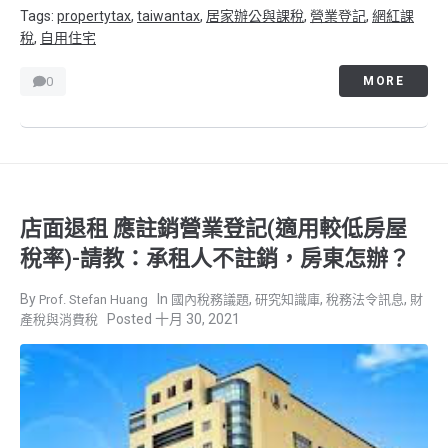
Tags:
propertytax
,
taiwantax
,
居家辦公與課稅
,
營業登記
,
網紅課
稅
,
自用住宅
0
MORE
店面退租 應註銷營業登記(適用較低房屋
稅率)-請教：承租人不註銷，房東怎辦？
,
,
,
Prof. Stefan Huang
國內稅務議題
研究知識庫
稅務法令訊息
財
十月 30, 2021
產稅與消費稅