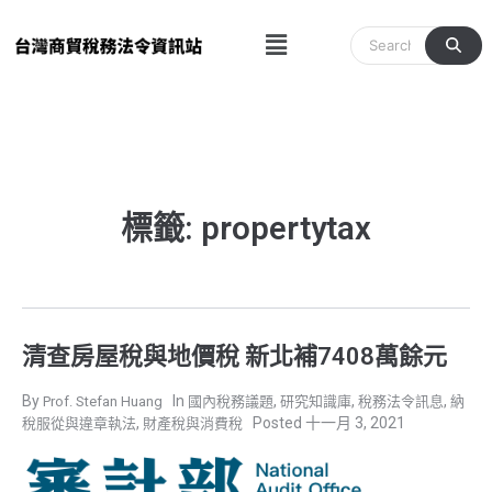
跳
Menu
至
主
要
內
容
標籤: propertytax
清查房屋稅與地價稅 新北補7408萬餘元
,
,
,
Prof. Stefan Huang
國內稅務議題
研究知識庫
稅務法令訊息
納
,
十一月 3, 2021
稅服從與違章執法
財產稅與消費稅