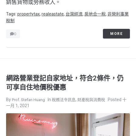
銷售貨物或勞務收入。
Tags:
propertytax
,
realeastate
,
台灣經濟
,
房地合一稅
,
非營利事業
稅制
0
MORE
網路營業登記自家地址，符合2條件，仍
可享自住地價稅優惠
,
十
Prof. Stefan Huang
稅務法令訊息
財產稅與消費稅
一月 1, 2021