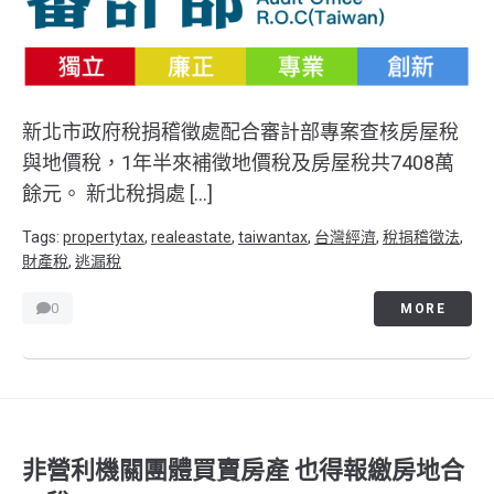
新北市政府稅捐稽徵處配合審計部專案查核房屋稅
與地價稅，1年半來補徵地價稅及房屋稅共7408萬
餘元。 新北稅捐處 […]
Tags:
propertytax
,
realeastate
,
taiwantax
,
台灣經濟
,
稅捐稽徵法
,
財產稅
,
逃漏稅
0
MORE
非營利機關團體買賣房產 也得報繳房地合