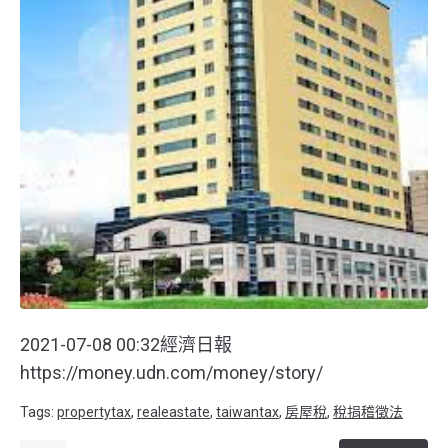
2021-07-08 00:32經濟日報
https://money.udn.com/money/story/
Tags:
propertytax
,
realeastate
,
taiwantax
,
房屋稅
,
稅捐稽徵法