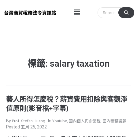
跳
Menu
至
主
要
內
容
標籤: salary taxation
藝人所得怎麼稅？薪資費用扣除與客觀淨
值原則(影音檔+字幕)
,
,
Prof. Stefan Huang
Youtube
國內個人與企業稅
國內稅務議題
五月 25, 2022