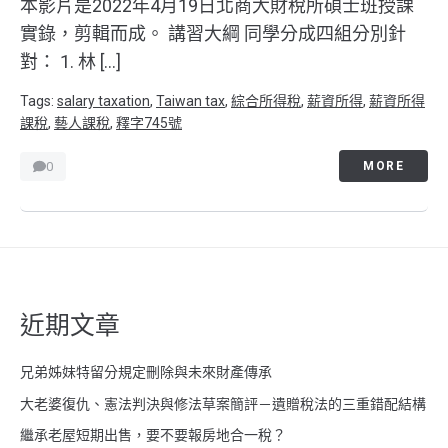
本影片是2022年4月19日北商大財稅所碩士班授課
實錄，剪輯而成。 講習大綱 同學分成四組分別針
對： 1. 林 […]
Tags:
salary taxation
,
Taiwan tax
,
綜合所得稅
,
薪資所得
,
薪資所得
課稅
,
藝人課稅
,
釋字745號
0
MORE
近期文章
兄弟姊妹特留分規定刪除與未來財產傳承
大老婆復仇、憲法判決與修法草案簡評－遺贈稅法的三重錯配結構
繼承老屋短期出售，要不要報房地合一稅？