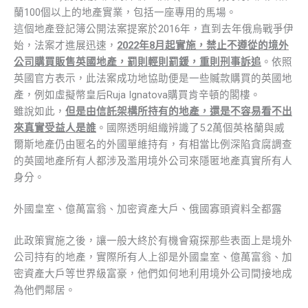
蘭100個以上的地產實業，包括一座專用的馬場。
這個地產登記簿公開法案提案於2016年，直到去年俄烏戰爭伊
始，法案才進展迅速，
2022年8月起實施，禁止不遵從的境外
公司購買販售英國地產，罰則輕則罰鍰，重則刑事訴追
。依照
英國官方表示，此法案成功地協助便是一些贓款購買的英國地
產，例如虛擬幣皇后Ruja Ignatova購買肯辛頓的閣樓。
雖說如此，
但是由信託架構所持有的地產，還是不容易看不出
來真實受益人是誰
。國際透明組織辨識了5.2萬個英格蘭與威
爾斯地產仍由匿名的外國單維持有，有相當比例深陷貪腐調查
的英國地產所有人都涉及濫用境外公司來隱匿地產真實所有人
身分。
外國皇室、億萬富翁、加密資產大戶、俄國寡頭資料全都露
此政策實施之後，讓一般大終於有機會窺探那些表面上是境外
公司持有的地產，實際所有人上卻是外國皇室、億萬富翁、加
密資產大戶等世界級富豪，他們如何地利用境外公司間接地成
為他們鄰居。