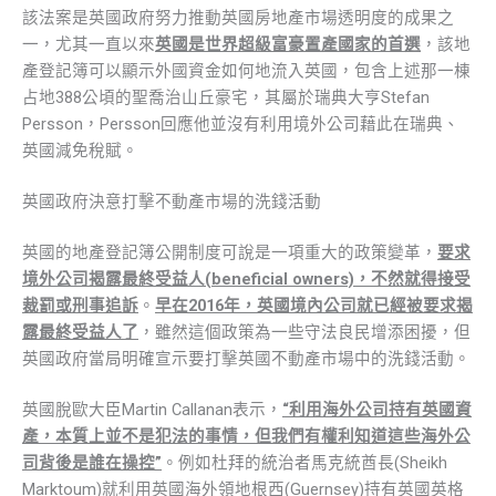
該法案是英國政府努力推動英國房地產市場透明度的成果之
一，尤其一直以來
英國是世界超級富豪置產國家的首選
，該地
產登記簿可以顯示外國資金如何地流入英國，包含上述那一棟
占地388公頃的聖喬治山丘豪宅，其屬於瑞典大亨Stefan
Persson，Persson回應他並沒有利用境外公司藉此在瑞典、
英國減免稅賦。
英國政府決意打擊不動產市場的洗錢活動
英國的地產登記簿公開制度可說是一項重大的政策變革，
要求
境外公司揭露最終受益人(beneficial owners)，不然就得接受
裁罰或刑事追訴
。
早在2016年，英國境內公司就已經被要求揭
露最終受益人了
，雖然這個政策為一些守法良民增添困擾，但
英國政府當局明確宣示要打擊英國不動產市場中的洗錢活動。
英國脫歐大臣Martin Callanan表示，
“利用海外公司持有英國資
產，本質上並不是犯法的事情，但我們有權利知道這些海外公
司背後是誰在操控”
。例如杜拜的統治者馬克統酋長(Sheikh
Marktoum)就利用英國海外領地根西(Guernsey)持有英國英格