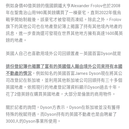
例如身價40億英鎊的俄國鋼鐵大亨Alexander Frolov也於2008
年在聖喬治山用980萬英鎊購買了一棟豪宅，直到2022年俄烏
戰爭開始制裁後，該豪宅才被發現而凍結。除此之外，Frolov
旗下的其他公司也在地產登記簿上揭露了持有其他境內地產的
訊息，進一步查詢還可發現在世界其他地方擁有高達1600萬英
鎊的地產。
英國人自己也喜歡用境外公司回頭置產－英國首富Dyson就是
這份登記簿也揭露了富有的英國個人藉由境外公司來持有本國
不動產的情況
，例如知名的英國首富James Dyson現在將其公
司改登記在新加坡，並利用其他新加坡公司回頭持有三十多個
英國地產。依照現行的地產登記簿資料顯示Dyson過去十年，
花了2億英鎊在購買英國地產，大部分是倫敦的商用物件。
關於記者的詢問，Dyson方表示，Dyson在新加坡並沒有獲得
特殊的稅賦待遇，而Dyson持有的英國不動產也是由聘雇了
3000人的Dyson事業所使用。