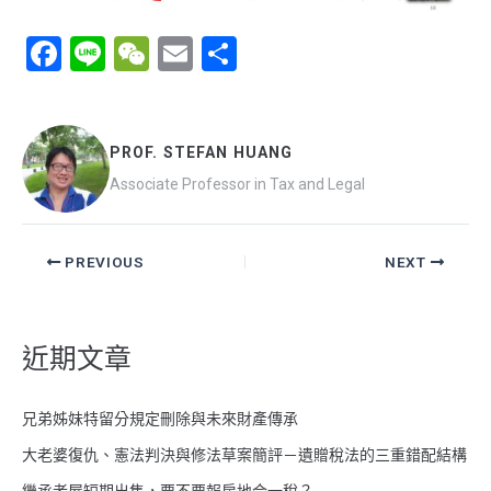
F
Li
W
E
分
a
n
e
m
享
ce
e
C
ail
b
h
PROF. STEFAN HUANG
o
at
Associate Professor in Tax and Legal
o
k
PREVIOUS
NEXT
近期文章
兄弟姊妹特留分規定刪除與未來財產傳承
大老婆復仇、憲法判決與修法草案簡評－遺贈稅法的三重錯配結構
繼承老屋短期出售，要不要報房地合一稅？