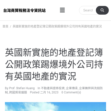
跳
Menu
至
主
要
內
首頁
/
英國新實施的地產登記簿公開政策踢爆境外公司持有英國地產的實況
容
英國新實施的地產登記簿
公開政策踢爆境外公司持
有英國地產的實況
By
Prof. Stefan Huang
In
不動產與證券投資
,
企業傳承
,
企業舞弊與洗錢防
制
,
跨國貿易議題
Posted
二月 16, 2023
0 Comment(s)