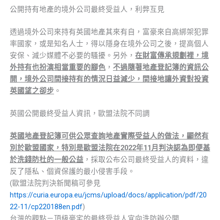
公開持有地產的境外公司最終受益人，利弊互見
透過境外公司來持有英國地產其來有自，富豪來自高綁架犯罪
率國家，或是知名人士，得以隱身在境外公司之後，提高個人
安保、減少媒體不必要的騷擾。另外，
在財富傳承規劃裡，境
外持有也扮演相當重要的腳色
，
不過隨著地產登記簿的資訊公
開，境外公司間接持有的情況日益減少，間接地讓外資對投資
英國望之卻步
。
英國公開最終受益人資訊，歐盟法院不同調
英國地產登記簿可供公眾查詢地產實際受益人的做法，顯然有
別於歐盟國家，特別是歐盟法院在2022年11月判決認為即便基
於洗錢防杜的一般公益
，採取公布公司最終受益人的資料，違
反了隱私、個資保護的最小侵害手段。
(歐盟法院判決新聞稿可參見
https://curia.europa.eu/jcms/upload/docs/application/pdf/20
22-11/cp220188en.pdf
)
台灣的觀點－頂級豪宅的最終受益人宜向洗防辦公開