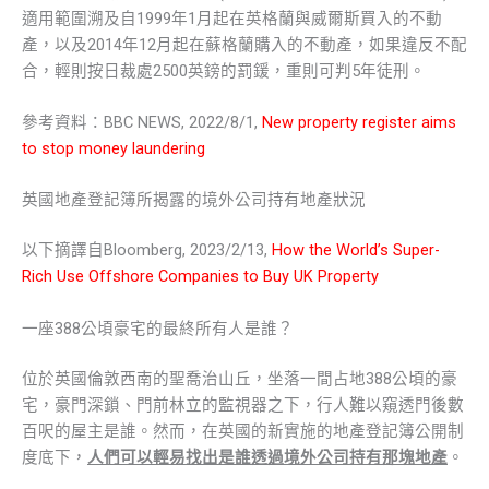
適用範圍溯及自1999年1月起在英格蘭與威爾斯買入的不動
產，以及2014年12月起在蘇格蘭購入的不動產，如果違反不配
合，輕則按日裁處2500英鎊的罰鍰，重則可判5年徒刑。
參考資料：BBC NEWS, 2022/8/1,
New property register aims
to stop money laundering
英國地產登記簿所揭露的境外公司持有地產狀況
以下摘譯自Bloomberg, 2023/2/13,
How the World’s Super-
Rich Use Offshore Companies to Buy UK Property
一座388公頃豪宅的最終所有人是誰？
位於英國倫敦西南的聖喬治山丘，坐落一間占地388公頃的豪
宅，豪門深鎖、門前林立的監視器之下，行人難以窺透門後數
百呎的屋主是誰。然而，在英國的新實施的地產登記簿公開制
度底下，
人們可以輕易找出是誰透過境外公司持有那塊地產
。